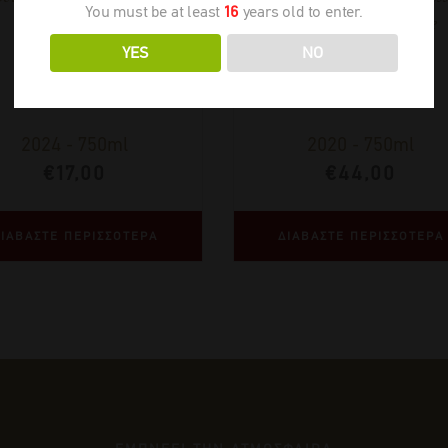
You must be at least
16
years old to enter.
Riserva Il Poggiale
YES
NO
2024
-
750ml
2020
-
750ml
€
17,00
€
44,00
ΙΑΒΑΣΤΕ ΠΕΡΙΣΣΟΤΕΡΑ
ΔΙΑΒΑΣΤΕ ΠΕΡΙΣΣΟΤΕΡΑ