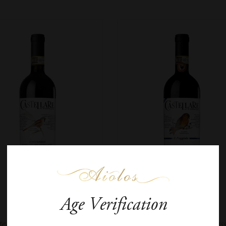
Age Verification
ellare Chianti Classico
Castellare Chianti Class