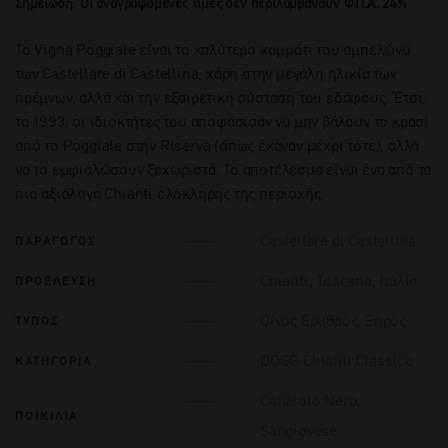
Σημείωση: Οι αναγραφόμενες τιμές δεν περιλαμβάνουν Φ.Π.Α. 24%
Το Vigna Poggiale είναι το καλύτερο κομμάτι του αμπελώνα
των Castellare di Castellina, χάρη στην μεγάλη ηλικία των
πρέμνων, αλλά και την εξαιρετική σύσταση του εδάφους. Έτσι,
το 1993, οι ιδιοκτήτες του αποφάσισαν να μην βάλουν το κρασί
από το Poggiale στην Riserva (όπως έκαναν μέχρι τότε), αλλά
να το εμφιαλώσουν ξεχωριστά. Το αποτέλεσμα είναι ένα από τα
πιο αξιόλογα Chianti ολόκληρης της περιοχής.
Castellare di Castellina
ΠΑΡΑΓΩΓΟΣ
Chianti
,
Toscana
,
Ιταλία
ΠΡΟΕΛΕΥΣΗ
Οίνος Ερυθρός
,
Ξηρός
ΤΥΠΟΣ
DOGG Chianti Classico
ΚΑΤΗΓΟΡΙΑ
Canaiolo Nero
,
ΠΟΙΚΙΛΙΑ
Sangiovese