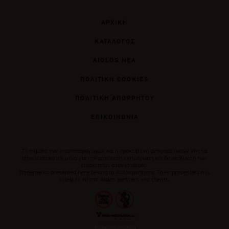
ΑΡΧΙΚΗ
ΚΑΤΑΛΟΓΟΣ
AIOLOS ΝΕΑ
ΠΟΛΙΤΙΚΗ COOKIES
ΠΟΛΙΤΙΚΗ ΑΠΟΡΡΗΤΟΥ
ΕΠΙΚΟΙΝΩΝΙΑ
Tα σήματα των οινοποπαραγωγών και η προκείμενη αναφορά αυτών γίνεται
αποκλειστικά και μόνο για την αρτιότερη ενημέρωση και διευκόλυνση των
επισκεπτών στον ιστότοπο.
Trademarks presented here belong to Αiolos partners. Their presentation is
solely to inform Aiolos partners and clients.