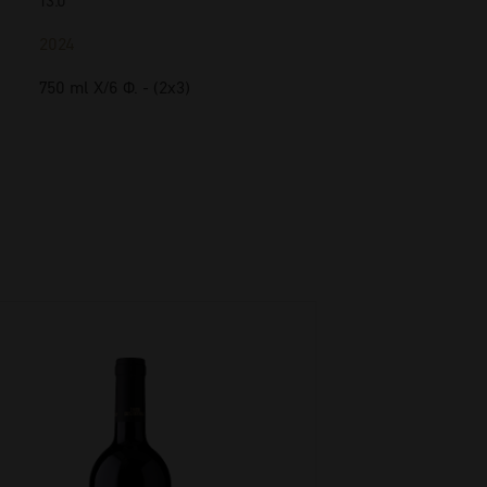
13.0
2024
750 ml Χ/6 Φ. - (2x3)