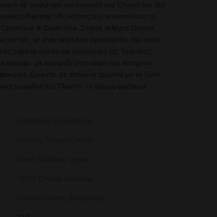
 χωριό σε ολόκληρη την περιοχή του Chianti και δεν
ογένεια Panerai (ιδιοκτήτες του οινοποιείου) το
Castellare di Castellina. Σπάνια, αιθέρια Chianti,
υς terroir, με έναν αέρα που προσεγγίζει πιο πολύ
ίες παρά τα υπόλοιπα οινοποιεία της Τοσκάνης.
ια σκούρο, με κεραμιδί στην άκρη του ποτηριού.
σκηνο), έρχονται σε απόλυτη αρμονία με το ξύλο,
έροχη μυρωδιά του Chianti- το άρωμα φρέσκων
Castellare di Castellina
Chianti
,
Toscana
,
Ιταλία
Οίνος Ερυθρός
,
Ξηρός
DOGG Chianti Classico
Canaiolo Nero
,
Sangiovese