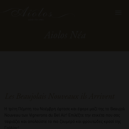
Toggl
navig
Aiolos Νέα
Les Beaujolais Nouveaux ils Arrivent
Η τρίτη Πέμπτη του Νοέμβρη έφτασε και έφερε μαζί της το Beaujolai
Nouveau των Vignerons du Bel Air! Επιλέξτε την ετικέτα που σας
ταιριάζει και απολαύστε το πιο ζουμερό και φρουτώδες κρασί της
Γαλλίας!