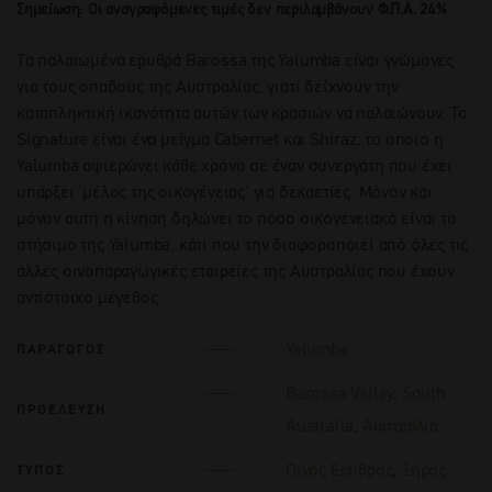
Σημείωση: Οι αναγραφόμενες τιμές δεν περιλαμβάνουν Φ.Π.Α. 24%
Τα παλαιωμένα ερυθρά Barossa της Yalumba είναι γνώμονες
για τους οπαδούς της Αυστραλίας, γιατί δείχνουν την
καταπληκτική ικανότητα αυτών των κρασιών να παλαιώνουν. Το
Signature είναι ένα μείγμα Cabernet και Shiraz, το οποίο η
Yalumba αφιερώνει κάθε χρόνο σε έναν συνεργάτη που έχει
υπάρξει ‘μέλος της οικογένειας’ για δεκαετίες. Μόνον και
μόνον αυτή η κίνηση δηλώνει το πόσο οικογενειακό είναι το
στήσιμο της Yalumba, κάτι που την διαφοροποιεί από όλες τις
άλλες οινοπαραγωγικές εταιρείες της Αυστραλίας που έχουν
αντίστοιχο μέγεθος.
Yalumba
ΠΑΡΑΓΩΓΟΣ
Barossa Valley
,
South
ΠΡΟΕΛΕΥΣΗ
Australia
,
Αυστραλία
Οίνος Ερυθρός
,
Ξηρός
ΤΥΠΟΣ