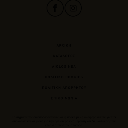
ΑΡΧΙΚΗ
ΚΑΤΑΛΟΓΟΣ
AIOLOS ΝΕΑ
ΠΟΛΙΤΙΚΗ COOKIES
ΠΟΛΙΤΙΚΗ ΑΠΟΡΡΗΤΟΥ
ΕΠΙΚΟΙΝΩΝΙΑ
Tα σήματα των οινοποπαραγωγών και η προκείμενη αναφορά αυτών γίνεται
αποκλειστικά και μόνο για την αρτιότερη ενημέρωση και διευκόλυνση των
επισκεπτών στον ιστότοπο.