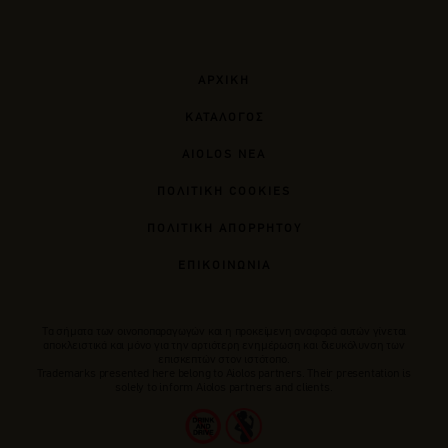
ΑΡΧΙΚΗ
ΚΑΤΑΛΟΓΟΣ
AIOLOS ΝΕΑ
ΠΟΛΙΤΙΚΗ COOKIES
ΠΟΛΙΤΙΚΗ ΑΠΟΡΡΗΤΟΥ
ΕΠΙΚΟΙΝΩΝΙΑ
Tα σήματα των οινοποπαραγωγών και η προκείμενη αναφορά αυτών γίνεται
αποκλειστικά και μόνο για την αρτιότερη ενημέρωση και διευκόλυνση των
επισκεπτών στον ιστότοπο.
Trademarks presented here belong to Αiolos partners. Their presentation is
solely to inform Aiolos partners and clients.