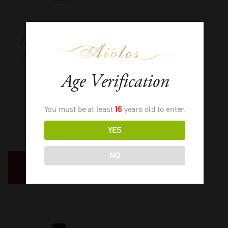
Henschke Keyneton
Estete Euphonium
Age Verification
You must be at least
16
years old to enter.
2019
-
750ml
YES
€
43,50
NO
ΔΙΑΒΑΣΤΕ
ΠΕΡΙΣΣΟΤΕΡΑ