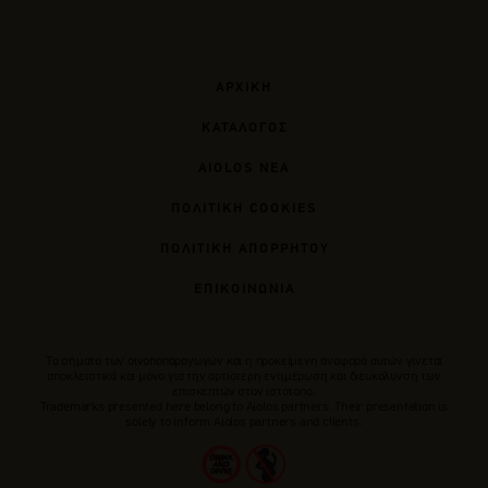
ΑΡΧΙΚΗ
ΚΑΤΑΛΟΓΟΣ
AIOLOS ΝΕΑ
ΠΟΛΙΤΙΚΗ COOKIES
ΠΟΛΙΤΙΚΗ ΑΠΟΡΡΗΤΟΥ
ΕΠΙΚΟΙΝΩΝΙΑ
Tα σήματα των οινοποπαραγωγών και η προκείμενη αναφορά αυτών γίνεται
αποκλειστικά και μόνο για την αρτιότερη ενημέρωση και διευκόλυνση των
επισκεπτών στον ιστότοπο.
Trademarks presented here belong to Αiolos partners. Their presentation is
solely to inform Aiolos partners and clients.