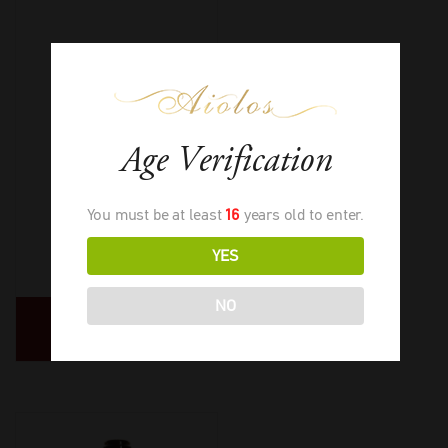
Bond Melbury
Age Verification
You must be at least
16
years old to enter.
2021
-
750ml
YES
€
885,00
NO
ΔΙΑΒΑΣΤΕ
ΠΕΡΙΣΣΟΤΕΡΑ