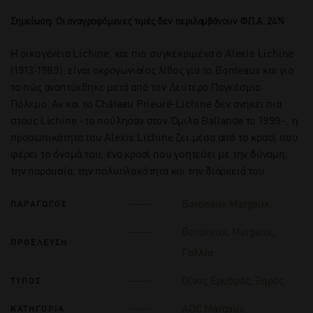
Σημείωση: Οι αναγραφόμενες τιμές δεν περιλαμβάνουν Φ.Π.Α. 24%
Η οικογένεια Lichine, και πιο συγκεκριμένα ο Alexis Lichine
(1913-1989), είναι ακρογωνιαίος λίθος για το Bordeaux και για
το πώς αναπτύχθηκε μετά από τον Δεύτερο Παγκόσμιο
Πόλεμο. Αν και το Château Prieuré-Lichine δεν ανήκει πια
στους Lichine –το πούλησαν στον Όμιλο Ballande το 1999–, η
προσωπικότητα του Alexis Lichine ζει μέσα από το κρασί που
φέρει το όνομά του, ένα κρασί που γοητεύει με την δύναμη,
την παρουσία, την πολυπλοκότητα και την διάρκειά του.
Bordeaux Margaux
ΠΑΡΑΓΩΓΟΣ
Bordeaux
,
Margaux
,
ΠΡΟΕΛΕΥΣΗ
Γαλλία
Οίνος Ερυθρός
,
Ξηρός
ΤΥΠΟΣ
AOC Margaux
ΚΑΤΗΓΟΡΙΑ