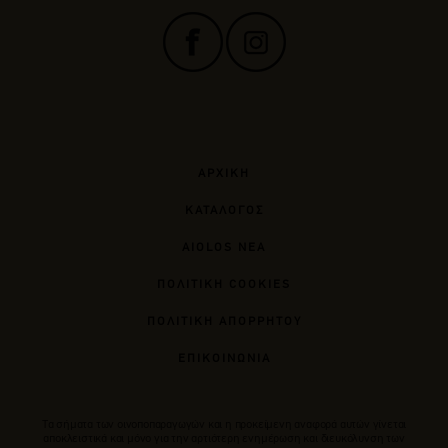
ΑΡΧΙΚΗ
ΚΑΤΑΛΟΓΟΣ
AIOLOS ΝΕΑ
ΠΟΛΙΤΙΚΗ COOKIES
ΠΟΛΙΤΙΚΗ ΑΠΟΡΡΗΤΟΥ
ΕΠΙΚΟΙΝΩΝΙΑ
Tα σήματα των οινοποπαραγωγών και η προκείμενη αναφορά αυτών γίνεται
αποκλειστικά και μόνο για την αρτιότερη ενημέρωση και διευκόλυνση των