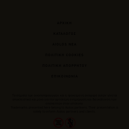
ΑΡΧΙΚΗ
ΚΑΤΑΛΟΓΟΣ
AIOLOS ΝΕΑ
ΠΟΛΙΤΙΚΗ COOKIES
ΠΟΛΙΤΙΚΗ ΑΠΟΡΡΗΤΟΥ
ΕΠΙΚΟΙΝΩΝΙΑ
Tα σήματα των οινοποπαραγωγών και η προκείμενη αναφορά αυτών γίνεται
αποκλειστικά και μόνο για την αρτιότερη ενημέρωση και διευκόλυνση των
επισκεπτών στον ιστότοπο.
Trademarks presented here belong to Αiolos partners. Their presentation is
solely to inform Aiolos partners and clients.