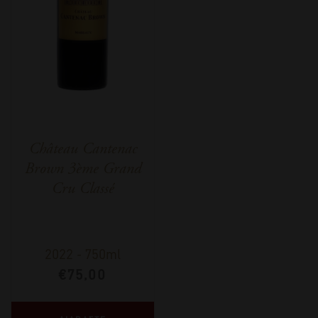
Château Cantenac
Brown 3ème Grand
Cru Classé
2022
-
750ml
€
75,00