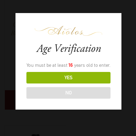
Château Cantenac
Brown 3ème Grand
Cru Classé
Age Verification
You must be at least
16
years old to enter.
2011
-
750ml
YES
€
78,00
NO
ΔΙΑΒΑΣΤΕ
ΠΕΡΙΣΣΟΤΕΡΑ