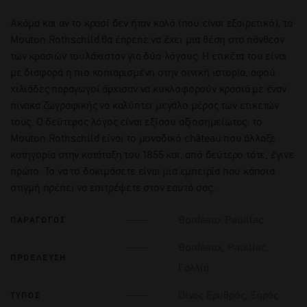
Ακόμα και αν το κρασί δεν ήταν καλό (που είναι εξαιρετικό), το
Mouton Rothschild θα έπρεπε να έχει μια θέση στο πάνθεον
των κρασιών τουλάχιστον για δύο λόγους: Η ετικέτα του είναι
με διαφορά η πιo κοπιαρισμένη στην οινική ιστορία, αφού
χιλιάδες παραγωγοί άρχισαν να κυκλοφορούν κρασιά με έναν
πίνακα ζωγραφικής να καλύπτει μεγάλο μέρος των ετικετών
τους. Ο δεύτερος λόγος είναι εξίσου αξιοσημείωτος: το
Mouton Rothschild είναι το μοναδικό château που άλλαξε
κατηγορία στην κατάταξη του 1855 και, από δεύτερο τότε, έγινε
πρώτο. Το να το δοκιμάσετε είναι μια εμπειρία που κάποια
στιγμή πρέπει να επιτρέψετε στον εαυτό σας.
Bordeaux Pauillac
ΠΑΡΑΓΩΓΟΣ
Bordeaux
,
Pauillac
,
ΠΡΟΕΛΕΥΣΗ
Γαλλία
Οίνος Ερυθρός
,
Ξηρός
ΤΥΠΟΣ