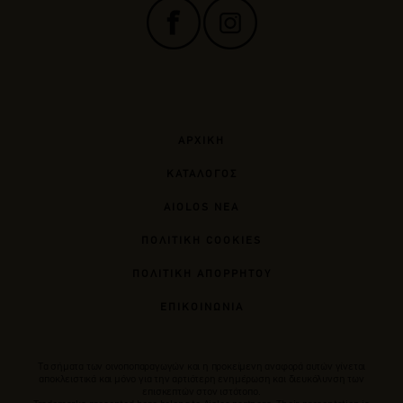
ΑΡΧΙΚΗ
ΚΑΤΑΛΟΓΟΣ
AIOLOS ΝΕΑ
ΠΟΛΙΤΙΚΗ COOKIES
ΠΟΛΙΤΙΚΗ ΑΠΟΡΡΗΤΟΥ
ΕΠΙΚΟΙΝΩΝΙΑ
Tα σήματα των οινοποπαραγωγών και η προκείμενη αναφορά αυτών γίνεται
αποκλειστικά και μόνο για την αρτιότερη ενημέρωση και διευκόλυνση των
επισκεπτών στον ιστότοπο.