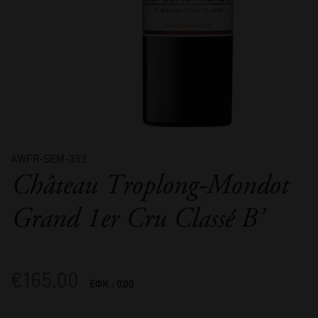
AWFR-SEM-392
Château Troplong-Mondot
Grand 1er Cru Classé B’
€
165,00
ΕΦΚ : 0.00