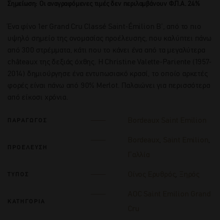
Σημείωση: Οι αναγραφόμενες τιμές δεν περιλαμβάνουν Φ.Π.Α. 24%
Ένα φίνο 1er Grand Cru Classé Saint-Émilion B’, από το πιο
υψηλό σημείο της ονομασίας προέλευσης, που καλύπτει πάνω
από 300 στρέμματα, κάτι που το κάνει ένα από τα μεγαλύτερα
châteaux της δεξιάς όχθης. Η Christine Valette-Pariente (1957-
2014) δημιούργησε ένα εντυπωσιακό κρασί, το οποίο αρκετές
φορές είναι πάνω από 90% Merlot. Παλαιώνει για περισσότερα
από είκοσι χρόνια.
Bordeaux Saint Emilion
ΠΑΡΑΓΩΓΟΣ
Bordeaux
,
Saint Emilion
,
ΠΡΟΕΛΕΥΣΗ
Γαλλία
Οίνος Ερυθρός
,
Ξηρός
ΤΥΠΟΣ
AOC Saint Emilion Grand
ΚΑΤΗΓΟΡΙΑ
Cru