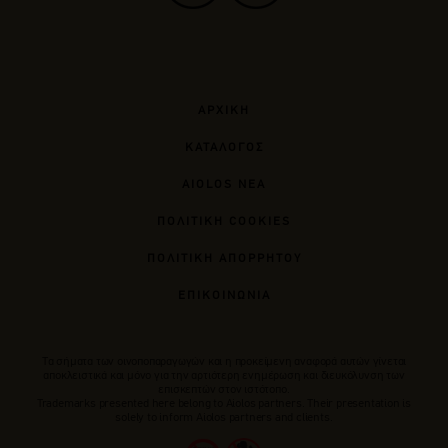
ΑΡΧΙΚΗ
ΚΑΤΑΛΟΓΟΣ
AIOLOS ΝΕΑ
ΠΟΛΙΤΙΚΗ COOKIES
ΠΟΛΙΤΙΚΗ ΑΠΟΡΡΗΤΟΥ
ΕΠΙΚΟΙΝΩΝΙΑ
Tα σήματα των οινοποπαραγωγών και η προκείμενη αναφορά αυτών γίνεται
αποκλειστικά και μόνο για την αρτιότερη ενημέρωση και διευκόλυνση των
επισκεπτών στον ιστότοπο.
Trademarks presented here belong to Αiolos partners. Their presentation is
solely to inform Aiolos partners and clients.