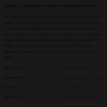
Σημείωση: Οι αναγραφόμενες τιμές δεν περιλαμβάνουν Φ.Π.Α. 24%
Το Chasse-Spleen είναι ένα Cru Bourgeois από το Moulis, στο
Médoc, αν και πολλοί υποστηρίζουν πως κανονικά θα έπρεπε
να είχε συμπεριληφθεί στην λίστα των grands crus classés.
Μόνον και μόνον το γεγονός ότι στις καλές χρονιές το Chasse-
Spleen δίνει συγκλονιστικές φιάλες, ακόμα και μετά από 20
χρόνια, δηλώνει την ποιότητα του κρασιού. Μετρημένη
αρωματική ένταση, εξαιρετική δομή και κλασικές τανίνες
Médoc.
Bordeaux Medoc
ΠΑΡΑΓΩΓΟΣ
Bordeaux
,
Medoc
,
Γαλλία
ΠΡΟΕΛΕΥΣΗ
Οίνος Ερυθρός
,
Ξηρός
ΤΥΠΟΣ
AOC Moulis En Medoc
ΚΑΤΗΓΟΡΙΑ
Cabernet Sauvignon
,