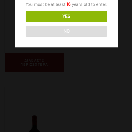
You must be at least
16
years old to enter.
Bourgeois
Exceptionnel
YES
NO
2020
-
750ml
€
43,50
ΔΙΑΒΑΣΤΕ
ΠΕΡΙΣΣΟΤΕΡΑ