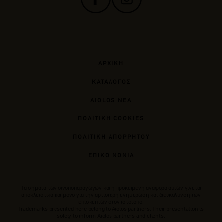
ΑΡΧΙΚΗ
ΚΑΤΑΛΟΓΟΣ
AIOLOS ΝΕΑ
ΠΟΛΙΤΙΚΗ COOKIES
ΠΟΛΙΤΙΚΗ ΑΠΟΡΡΗΤΟΥ
ΕΠΙΚΟΙΝΩΝΙΑ
Tα σήματα των οινοποπαραγωγών και η προκείμενη αναφορά αυτών γίνεται
αποκλειστικά και μόνο για την αρτιότερη ενημέρωση και διευκόλυνση των
επισκεπτών στον ιστότοπο.
Trademarks presented here belong to Αiolos partners. Their presentation is
solely to inform Aiolos partners and clients.