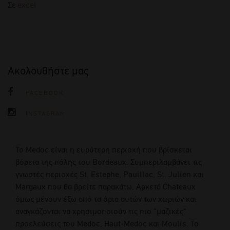
Σε
excel
Ακολουθήστε μας
FACEBOOK
INSTAGRAM
To Medoc είναι η ευρύτερη περιοχή που βρίσκεται
βόρεια της πόλης του Bordeaux. Συμπεριλαμβάνει τις
γνωστές περιοχές St. Estephe, Pauillac, St. Julien και
Margaux που θα βρείτε παρακάτω. Αρκετά Chateaux
όμως μένουν έξω από τα όρια αυτών των χωριών και
αναγκάζονται να χρησιμοποιούν τις πιο "μαζικές"
προελεύσεις του Medoc, Haut-Medoc και Moulis. Το