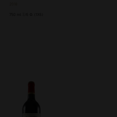
2018
750 ml Ξ/6 Φ. (1Χ6)