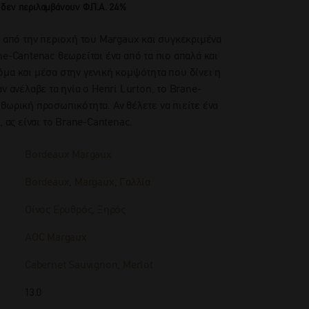
 δεν περιλαμβάνουν Φ.Π.Α. 24%
é από την περιοχή του Margaux και συγκεκριμένα
ne-Cantenac θεωρείται ένα από τα πιο απαλά και
μα και μέσα στην γενική κομψότητα που δίνει η
ν ανέλαβε τα ηνία ο Henri Lurton, το Brane-
θωρική προσωπικότητα. Αν θέλετε να πιείτε ένα
, ας είναι το Brane-Cantenac.
Bordeaux Margaux
Bordeaux
,
Margaux
,
Γαλλία
Οίνος Ερυθρός
,
Ξηρός
AOC Margaux
Cabernet Sauvignon
,
Merlot
13.0