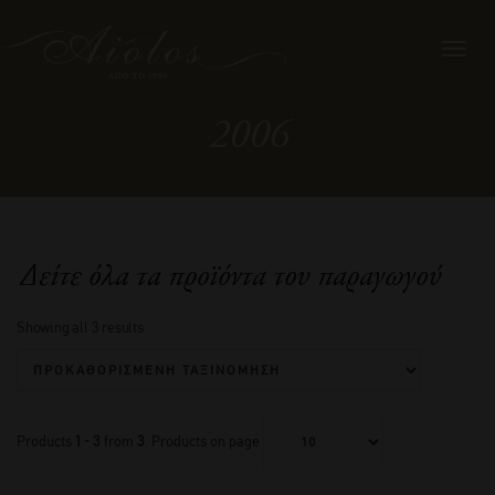
Toggl
navig
2006
Δείτε όλα τα προϊόντα του παραγωγού
Showing all 3 results
Products
1 - 3
from
3
. Products on page