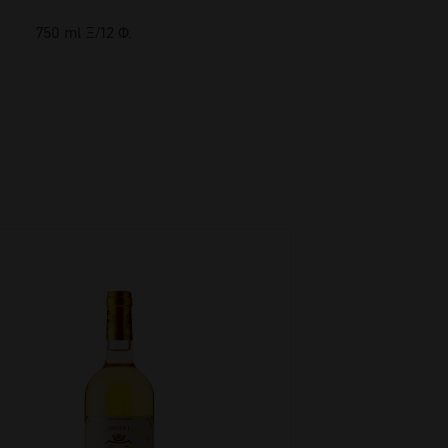
750 ml Ξ/12 Φ.