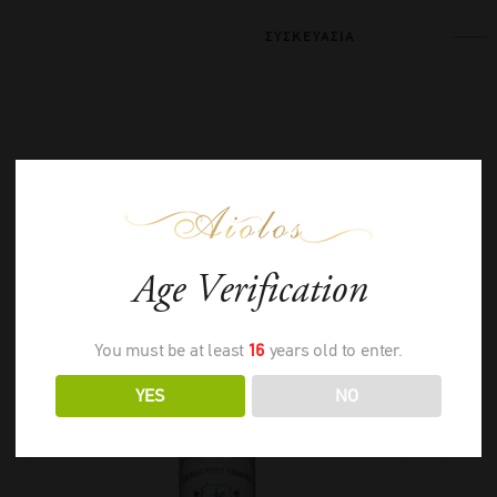
ΣΥΣΚΕΥΑΣΙΑ
ΣΧΕΤΙΚΑ ΠΡΟΪΟΝΤΑ
Age Verification
You must be at least
16
years old to enter.
YES
NO