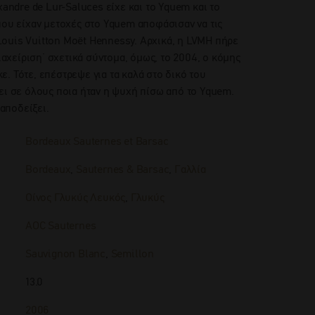
xandre de Lur-Saluces είχε και το Yquem και το
που είχαν μετοχές στο Yquem αποφάσισαν να τις
ouis Vuitton Moët Hennessy. Αρχικά, η LVMH πήρε
διαχείριση˙ σχετικά σύντομα, όμως, το 2004, ο κόμης
. Τότε, επέστρεψε για τα καλά στο δικό του
ει σε όλους ποια ήταν η ψυχή πίσω από το Yquem.
 αποδείξει.
Bordeaux Sauternes et Barsac
Bordeaux
,
Sauternes & Barsac
,
Γαλλία
Οίνος Γλυκύς Λευκός
,
Γλυκύς
AOC Sauternes
Sauvignon Blanc
,
Semillon
13.0
2006