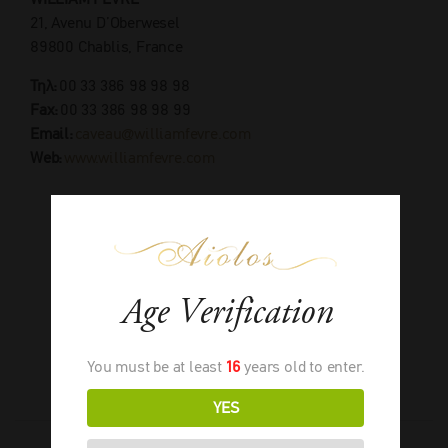
21, Avenu D’Oberwesel
89800 Chablis, France
Τηλ:
00 33 386 98 98 98
Fax:
00 33 386 98 98 99
Email:
caveau@williamfevre.com
Web:
www.williamfevre.com
Age Verification
You must be at least
16
years old to enter.
YES