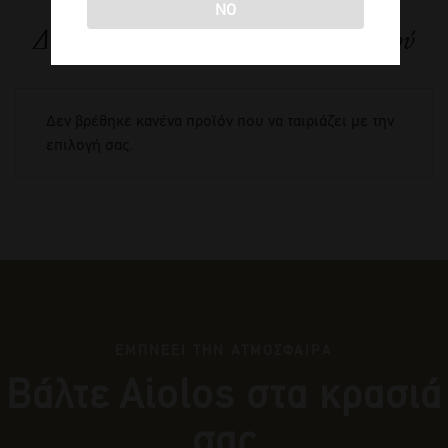
NO
Δείτε όλα τα προϊόντα του παραγωγού
Δεν βρέθηκε κανένα προϊόν που να ταιριάζει με την
επιλογή σας.
ΕΜΠΝΕΕΙ ΤΗΝ ΑΤΜΟΣΦΑΙΡΑ
Βάλτε Αiolos στα κρασιά
σας