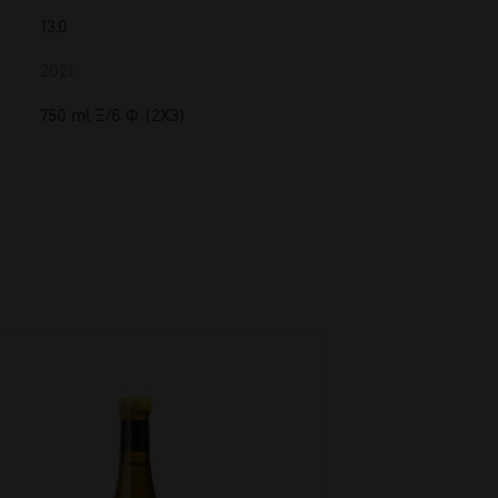
13.0
2021
750 ml Ξ/6 Φ. (2Χ3)