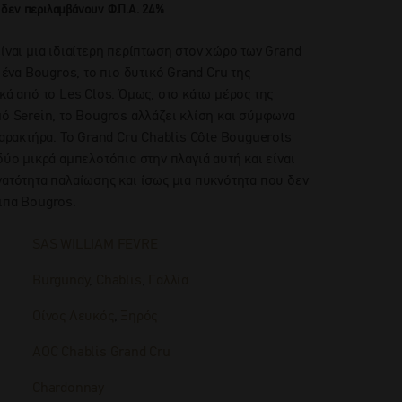
 δεν περιλαμβάνουν Φ.Π.Α. 24%
είναι μια ιδιαίτερη περίπτωση στον χώρο των Grand
ο ένα Bougros, το πιο δυτικό Grand Cru της
κά από το Les Clos. Όμως, στο κάτω μέρος της
μό Serein, το Bougros αλλάζει κλίση και σύμφωνα
χαρακτήρα. Το Grand Cru Chablis Côte Bouguerots
δύο μικρά αμπελοτόπια στην πλαγιά αυτή και είναι
νατότητα παλαίωσης και ίσως μια πυκνότητα που δεν
ιπα Bougros.
SAS WILLIAM FEVRE
Burgundy
,
Chablis
,
Γαλλία
Οίνος Λευκός
,
Ξηρός
AOC Chablis Grand Cru
Chardonnay