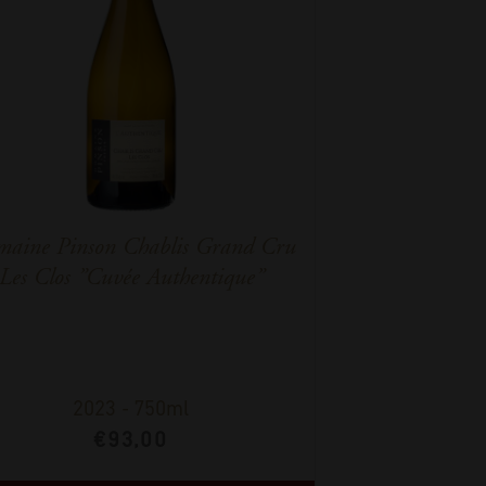
aine Pinson Chablis Grand Cru
Les Clos ”Cuvée Authentique”
2023
-
750ml
€
93,00