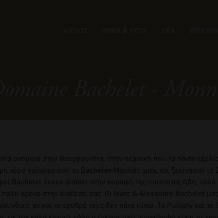
ΑΙΟΛΟΣ
ΟΙΝΟΙ & ΠΟΤΑ
ΝΕΑ
ΕΠΙΚΟΙΝ
omaine Bachelet - Monn
στα ονόματα στην Βουργουνδία, στην περιοχή που τα πάντα εξελί
ή τόσο γρήγορα όσο οι Bachelet-Monnot, μιας και ξεκίνησαν το 
οί Bachelet έχουν φτάσει στην κορυφή της ποιότητας ήδη, αλλά ο
 πολύ χρόνο στην διάθεσή σας. Οι Marc & Alexandre Bachelet μα
ουνδίες, αν και τα ερυθρά τους δεν πάνε πίσω. Τα Puligny και τα
ι, με την καλή έννοια, αλλά η πραγματική αποκάλυψη είναι το χωρ