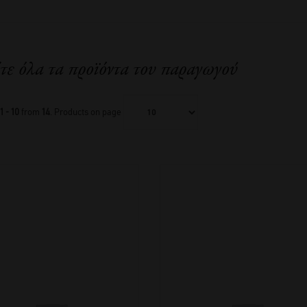
τε όλα τα προϊόντα του παραγωγού
1 - 10
from
14
. Products on page