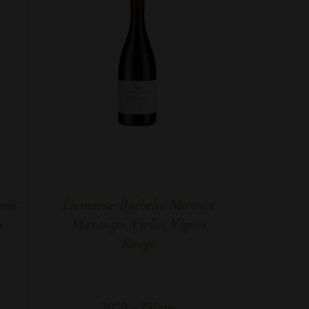
not
Domaine Bachelet Monnot
a
Maranges Vielles Vignes
Rouge
2023
-
750ml