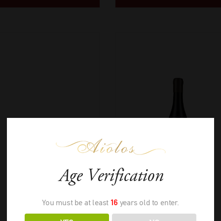
Age Verification
You must be at least
16
years old to enter.