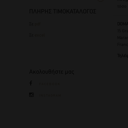
τόσο 
ΠΛΗΡΗΣ ΤΙΜΟΚΑΤΑΛΟΓΟΣ
DOMA
Σε
pdf
15 Gr
Σε
excel
Maran
Fran
Τηλέφ
Ακολουθήστε μας
FACEBOOK
INSTAGRAM