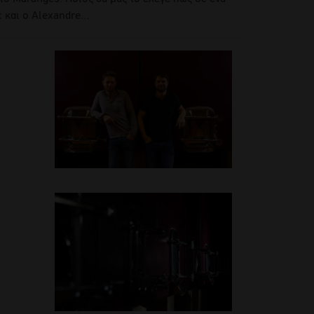
c και ο Alexandre…