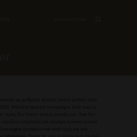
ΩΝΙΑ
ΕΙΣΟΔΟΣ/ΕΓΓΡΑΦΗ
ot
σσονται με ρυθμούς γενεών, έχουν φτάσει στην
2005. Μάλιστα αρκετοί οινογράφοι λένε πως οι
ι τιμές δεν έχουν ακόμη εκτοξευτεί. Άρα δεν
ς χαρίζουν κοφτερές και συνάμα πυκνές λευκές
 Chassagne σοκάρουν και στην τιμή και στο
ιό Maranges. Ποιος θα μας το έλεγε πως σε ένα