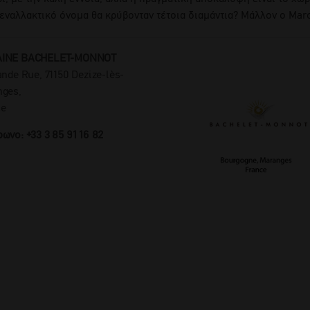
εναλλακτικό όνομα θα κρύβονταν τέτοια διαμάντια? Μάλλον ο Mar
INE BACHELET-MONNOT
ande Rue, 71150 Dezize-lès-
ges,
ce
ωνο: +33 3 85 91 16 82