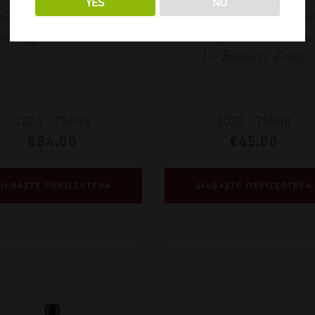
YES
NO
aine Bachelet Monnot
Domaine Bachelet Mon
hassagne Montrachet
Maranges 1er Cru Clos
La Boutiere Rouge
2024
-
750ml
2023
-
750ml
€
84,00
€
45,00
ΙΑΒΑΣΤΕ ΠΕΡΙΣΣΟΤΕΡΑ
ΔΙΑΒΑΣΤΕ ΠΕΡΙΣΣΟΤΕΡΑ