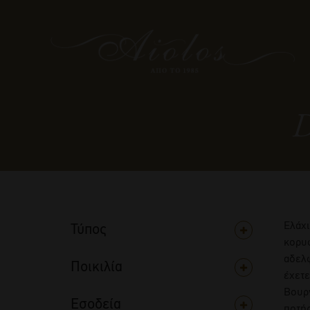
D
Ελάχι
Τύπος
κορυφ
αδελφ
Ποικιλία
έχετε
Βουργ
Εσοδεία
ποτήρ