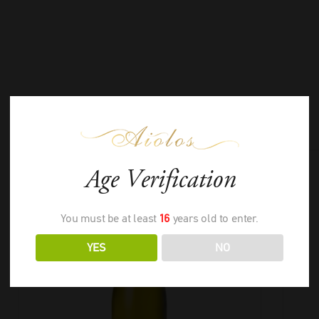
ΣΧΕΤΙΚΑ ΠΡΟΪΟΝΤΑ
Age Verification
You must be at least
16
years old to enter.
YES
NO