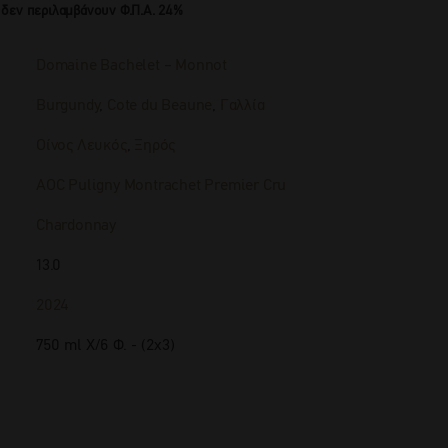
 δεν περιλαμβάνουν Φ.Π.Α. 24%
Domaine Bachelet – Monnot
Burgundy
,
Cote du Beaune
,
Γαλλία
Οίνος Λευκός
,
Ξηρός
AOC Puligny Montrachet Premier Cru
Chardonnay
13.0
2024
750 ml Χ/6 Φ. - (2x3)