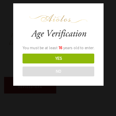
Brundlmayer
Riesling
Age Verification
Heiligenstein Erste
Lage Alte Reben Bio
You must be at least
16
years old to enter.
YES
2022
-
750ml
€
99,00
NO
ΔΙΑΒΑΣΤΕ
ΠΕΡΙΣΣΟΤΕΡΑ