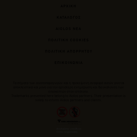
ΑΡΧΙΚΗ
ΚΑΤΑΛΟΓΟΣ
AIOLOS ΝΕΑ
ΠΟΛΙΤΙΚΗ COOKIES
ΠΟΛΙΤΙΚΗ ΑΠΟΡΡΗΤΟΥ
ΕΠΙΚΟΙΝΩΝΙΑ
Tα σήματα των οινοποπαραγωγών και η προκείμενη αναφορά αυτών γίνεται
αποκλειστικά και μόνο για την αρτιότερη ενημέρωση και διευκόλυνση των
επισκεπτών στον ιστότοπο.
Trademarks presented here belong to Αiolos partners. Their presentation is
solely to inform Aiolos partners and clients.