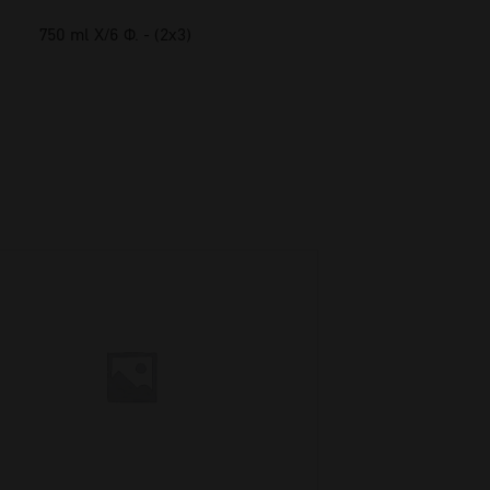
750 ml Χ/6 Φ. - (2x3)