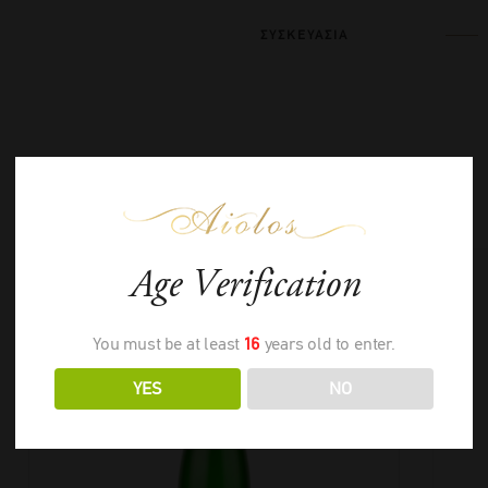
ΣΥΣΚΕΥΑΣΙΑ
ΣΧΕΤΙΚΑ ΠΡΟΪΟΝΤΑ
Age Verification
You must be at least
16
years old to enter.
YES
NO