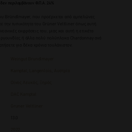
 δεν περιλαμβάνουν Φ.Π.Α. 24%
του Bründlmayer, που προέρχεται από αμπελώνες
τε την τυπικότητα του Grüner Veltliner όπως αυτή
ι νεανικές εκφράσεις του, μιας και αυτή η ετικέτα
ουργουνδίες ή άλλα πολύ πολύπλοκα Chardonnay ανά
ατήσετε για δέκα χρόνια τουλάχιστον.
Weingut Brundlmayer
Kamptal
,
Langenlois
,
Αυστρία
Οίνος Λευκός
,
Ξηρός
DAC Kamptal
Gruner Veltliner
13.0
2022