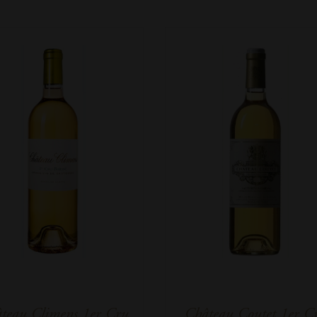
teau Climens 1er Cru
Château Coutet 1er C