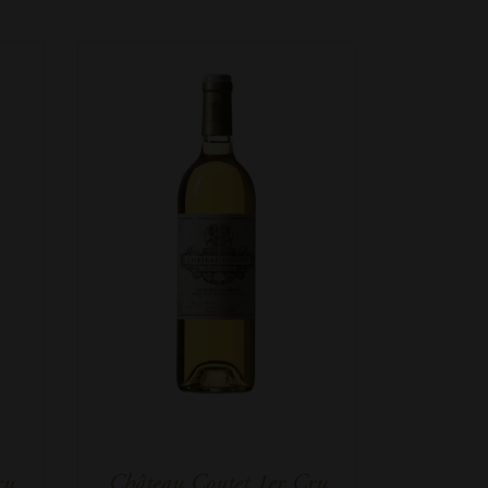
ru
Château Coutet 1er Cru