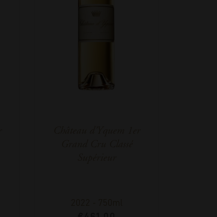
r
Château d’Yquem 1er
Grand Cru Classé
Supérieur
2022
-
750ml
€
461,00