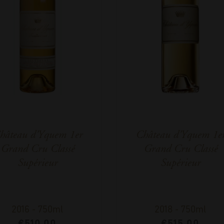
hâteau d’Yquem 1er
Château d’Yquem 1e
Grand Cru Classé
Grand Cru Classé
Supérieur
Supérieur
2016
-
750ml
2018
-
750ml
€
510,00
€
515,00