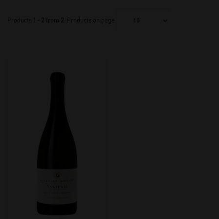
Products
1 - 2
from
2
. Products on page