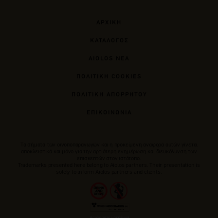
ΑΡΧΙΚΗ
ΚΑΤΑΛΟΓΟΣ
AIOLOS ΝΕΑ
ΠΟΛΙΤΙΚΗ COOKIES
ΠΟΛΙΤΙΚΗ ΑΠΟΡΡΗΤΟΥ
ΕΠΙΚΟΙΝΩΝΙΑ
Tα σήματα των οινοποπαραγωγών και η προκείμενη αναφορά αυτών γίνεται
αποκλειστικά και μόνο για την αρτιότερη ενημέρωση και διευκόλυνση των
επισκεπτών στον ιστότοπο.
Trademarks presented here belong to Αiolos partners. Their presentation is
solely to inform Aiolos partners and clients.