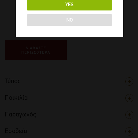
YES
2024
-
750ml
NO
€
45,00
ΔΙΑΒΑΣΤΕ
ΠΕΡΙΣΣΟΤΕΡΑ
Τύπος
Ποικιλία
Παραγωγός
Εσοδεία