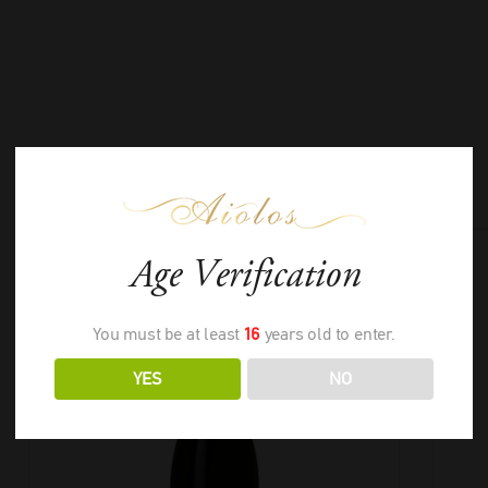
ΣΧΕΤΙΚΑ ΠΡΟΪΟΝΤΑ
Age Verification
You must be at least
16
years old to enter.
YES
NO