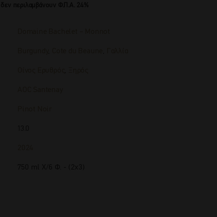
 δεν περιλαμβάνουν Φ.Π.Α. 24%
Domaine Bachelet – Monnot
Burgundy
,
Cote du Beaune
,
Γαλλία
Οίνος Ερυθρός
,
Ξηρός
AOC Santenay
Pinot Noir
13.0
2024
750 ml Χ/6 Φ. - (2x3)