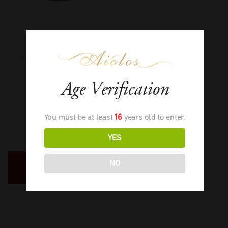
Ceretto Blange
Arneis Langhe Bio
Age Verification
You must be at least
16
years old to enter.
2025
-
750ml
€
21,00
YES
NO
ΔΙΑΒΑΣΤΕ
ΠΕΡΙΣΣΟΤΕΡΑ