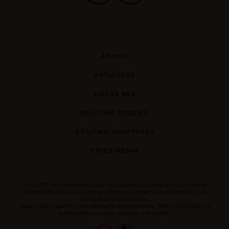
ΑΡΧΙΚΗ
ΚΑΤΑΛΟΓΟΣ
AIOLOS ΝΕΑ
ΠΟΛΙΤΙΚΗ COOKIES
ΠΟΛΙΤΙΚΗ ΑΠΟΡΡΗΤΟΥ
ΕΠΙΚΟΙΝΩΝΙΑ
Tα σήματα των οινοποπαραγωγών και η προκείμενη αναφορά αυτών γίνεται
αποκλειστικά και μόνο για την αρτιότερη ενημέρωση και διευκόλυνση των
επισκεπτών στον ιστότοπο.
Trademarks presented here belong to Αiolos partners. Their presentation is
solely to inform Aiolos partners and clients.