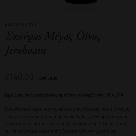
AWGR-SKR-270
Σκούραs Μέγας Οίνος
Jeroboam
€
140,00
ΕΦΚ : 0.00
Σημείωση: Οι αναγραφόμενες τιμές δεν περιλαμβάνουν Φ.Π.Α. 24%
Ένα ιστορικό κρασί για την περιοχή της Νεμέας, αφού ο Μέγας
Οίνος ήταν η πρώτη προσπάθεια να δεθεί το Αγιωργίτικο με το
CabernetSauvignon. Έτσι υπήρξε η πρώτη super Νεμέα (μιας
και τα αντίστοιχα κρασιά της Τοσκάνης έγιναν γνωστά ως