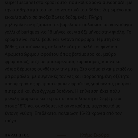
superTuscans) στο κρασί αυτό, που κάθε χρόνο συναρπάζει με
την σταθερότητά του και το γευστικό του βάθος. Ζυμωμένο και
εκχυλισμένο σε ανοξείδωτες δεξαμενές. Πλήρη
μηλογαλακτική ζύμωση σε βαρέλι και παλαίωση σε καινούργια
γαλλικά bariques για 18 μήνες και για έξι μήνες στην φιάλη. Το
χρώμα είναι πολύ βαθύ και έντονο πορφυρό. Η μύτη έχει
βάθος, συμπύκνωση, πολυπλοκότητα, αλλά και φινέτσα.
Αρώματα ώριμου φρούτου όπως βατόμουρο και μαύρο
φραμπουάζ, μαζί με μπαχαρένιους χαρακτήρες, καπνό και
νότες δέρματος συνθέτουν την μύτη. Στο στόμα είναι μεταξένιο
μα ρωμαλέο, με ευγενικές τανίνες και ισορροπημένη οξύτητα,
προσφέροντας αρώματα ώριμων φρούτων, γαρίφαλου, μαύρου
πιπεριού και ένα άγγιγμα βοτάνων. Η επίγευση έχει πολύ
μεγάλη διάρκεια και τεράστια πολυπλοκότητα. Σερβίρεται
στους 18°C και συνοδεύει κόκκινα κρέατα, μαγειρευτά με
έντονη γεύση. Επιδέχεται παλαίωση 15-20 χρόνια από τον
τρύγο.
Κτήμα Σκούρα
ΠΑΡΑΓΩΓΟΣ