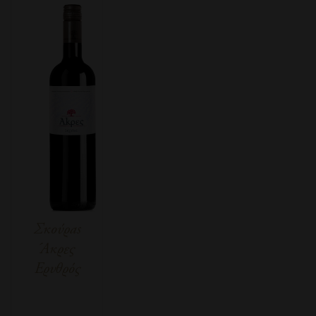
Σκούραs
Άκρες
Ερυθρός