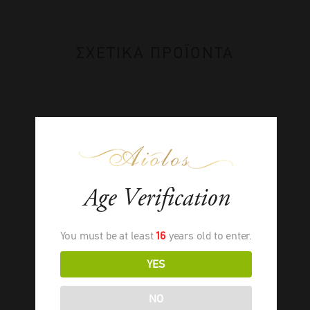
ΣΧΕΤΙΚΑ ΠΡΟΪΟΝΤΑ
Age Verification
You must be at least
16
years old to enter.
YES
NO