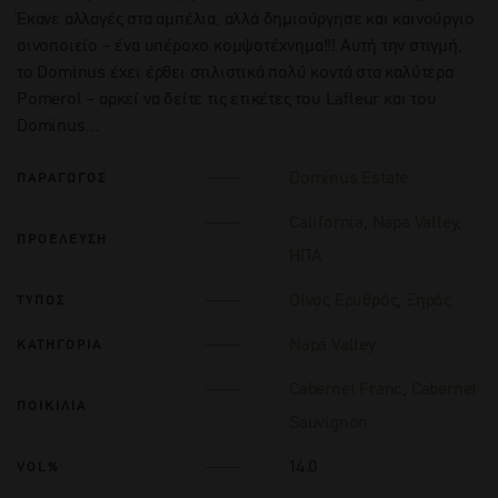
Έκανε αλλαγές στα αμπέλια, αλλά δημιούργησε και καινούργιο
οινοποιείο – ένα υπέροχο κομψοτέχνημα!!! Αυτή την στιγμή,
το Dominus έχει έρθει στιλιστικά πολύ κοντά στα καλύτερα
Pomerol – αρκεί να δείτε τις ετικέτες του Lafleur και του
Dominus…
Dominus Estate
ΠΑΡΑΓΩΓΟΣ
California
,
Napa Valley
,
ΠΡΟΕΛΕΥΣΗ
ΗΠΑ
Οίνος Ερυθρός
,
Ξηρός
ΤΥΠΟΣ
Napa Valley
ΚΑΤΗΓΟΡΙΑ
Cabernet Franc
,
Cabernet
ΠΟΙΚΙΛΙΑ
Sauvignon
14.0
VOL%