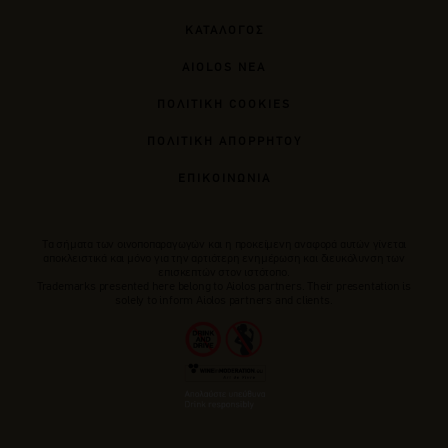
ΚΑΤΑΛΟΓΟΣ
AIOLOS ΝΕΑ
ΠΟΛΙΤΙΚΗ COOKIES
ΠΟΛΙΤΙΚΗ ΑΠΟΡΡΗΤΟΥ
ΕΠΙΚΟΙΝΩΝΙΑ
Tα σήματα των οινοποπαραγωγών και η προκείμενη αναφορά αυτών γίνεται
αποκλειστικά και μόνο για την αρτιότερη ενημέρωση και διευκόλυνση των
επισκεπτών στον ιστότοπο.
Trademarks presented here belong to Αiolos partners. Their presentation is
solely to inform Aiolos partners and clients.