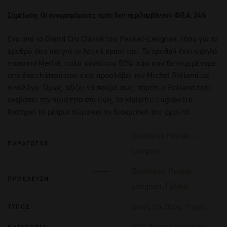
Σημείωση: Οι αναγραφόμενες τιμές δεν περιλαμβάνουν Φ.Π.Α. 24%
Ένα από τα Grand Cru Classé του Pessac-Léognan, τόσο για το
ερυθρό όσο και για το λευκό κρασί του. Το ερυθρό έχει υψηλά
ποσοστά Merlot, πολύ κοντά στο 50%, κάτι που θα περιμέναμε
από ένα château που έχει προσλάβει τον Michel Rolland ως
οινολόγο. Όμως, αξίζει να πούμε πως, παρότι ο Rolland έχει
ανεβάσει την ποιότητα στα ύψη, το Malartic-Lagravière
διατηρεί το μέτριο σώμα και το διακριτικό του φρούτο.
Bordeaux Pessac –
ΠΑΡΑΓΩΓΟΣ
Leognan
Bordeaux
,
Pessac
ΠΡΟΕΛΕΥΣΗ
Leognan
,
Γαλλία
Οίνος Ερυθρός
,
Ξηρός
ΤΥΠΟΣ
AOC Pessac Leognan
ΚΑΤΗΓΟΡΙΑ