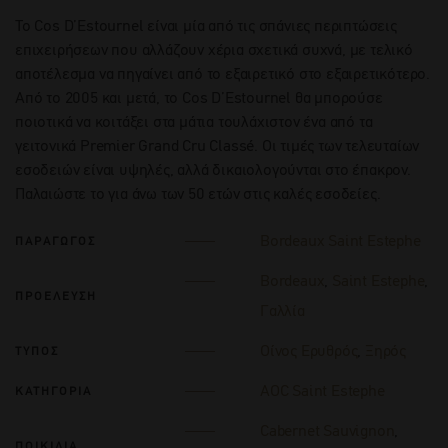
To Cos D’Estournel είναι μία από τις σπάνιες περιπτώσεις
επιχειρήσεων που αλλάζουν χέρια σχετικά συχνά, με τελικό
αποτέλεσμα να πηγαίνει από το εξαιρετικό στο εξαιρετικότερο.
Από το 2005 και μετά, το Cos D’Estournel θα μπορούσε
ποιοτικά να κοιτάξει στα μάτια τουλάχιστον ένα από τα
γειτονικά Premier Grand Cru Classé. Οι τιμές των τελευταίων
εσοδειών είναι υψηλές, αλλά δικαιολογούνται στο έπακρον.
Παλαιώστε το για άνω των 50 ετών στις καλές εσοδείες.
Bordeaux Saint Estephe
ΠΑΡΑΓΩΓΟΣ
Bordeaux
,
Saint Estephe
,
ΠΡΟΕΛΕΥΣΗ
Γαλλία
Οίνος Ερυθρός
,
Ξηρός
ΤΥΠΟΣ
AOC Saint Estephe
ΚΑΤΗΓΟΡΙΑ
Cabernet Sauvignon
,
ΠΟΙΚΙΛΙΑ