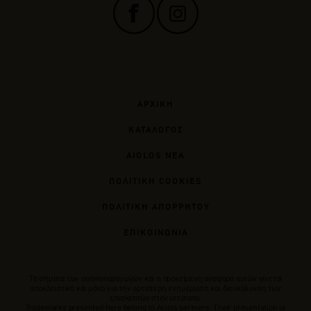
ΑΡΧΙΚΗ
ΚΑΤΑΛΟΓΟΣ
AIOLOS ΝΕΑ
ΠΟΛΙΤΙΚΗ COOKIES
ΠΟΛΙΤΙΚΗ ΑΠΟΡΡΗΤΟΥ
ΕΠΙΚΟΙΝΩΝΙΑ
Tα σήματα των οινοποπαραγωγών και η προκείμενη αναφορά αυτών γίνεται
αποκλειστικά και μόνο για την αρτιότερη ενημέρωση και διευκόλυνση των
επισκεπτών στον ιστότοπο.
Trademarks presented here belong to Αiolos partners. Their presentation is