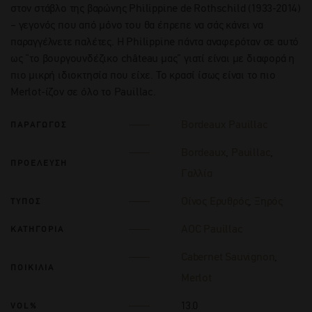
στον στάβλο της βαρώνης Philippine de Rothschild (1933-2014)
– γεγονός που από μόνο του θα έπρεπε να σάς κάνει να
παραγγέλνετε παλέτες. Η Philippine πάντα αναφερόταν σε αυτό
ως “το βουργουνδέζικο château μας” γιατί είναι με διαφορά η
πιο μικρή ιδιοκτησία που είχε. Το κρασί ίσως είναι το πιο
Merlot-ίζον σε όλο το Pauillac.
Bordeaux Pauillac
ΠΑΡΑΓΩΓΟΣ
Bordeaux
,
Pauillac
,
ΠΡΟΕΛΕΥΣΗ
Γαλλία
Οίνος Ερυθρός
,
Ξηρός
ΤΥΠΟΣ
AOC Pauillac
ΚΑΤΗΓΟΡΙΑ
Cabernet Sauvignon
,
ΠΟΙΚΙΛΙΑ
Merlot
13.0
VOL%