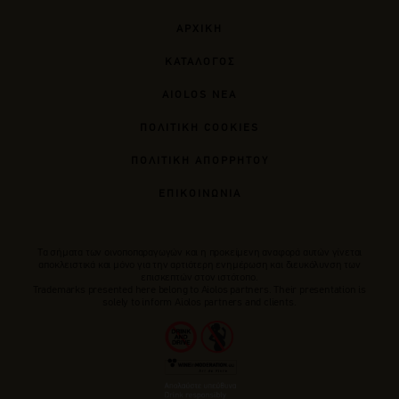
ΑΡΧΙΚΗ
ΚΑΤΑΛΟΓΟΣ
AIOLOS ΝΕΑ
ΠΟΛΙΤΙΚΗ COOKIES
ΠΟΛΙΤΙΚΗ ΑΠΟΡΡΗΤΟΥ
ΕΠΙΚΟΙΝΩΝΙΑ
Tα σήματα των οινοποπαραγωγών και η προκείμενη αναφορά αυτών γίνεται
αποκλειστικά και μόνο για την αρτιότερη ενημέρωση και διευκόλυνση των
επισκεπτών στον ιστότοπο.
Trademarks presented here belong to Αiolos partners. Their presentation is
solely to inform Aiolos partners and clients.