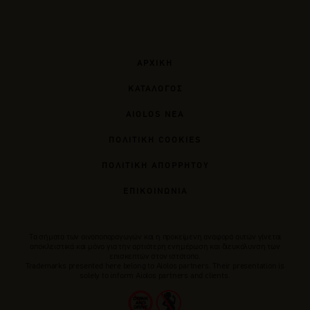
ΑΡΧΙΚΗ
ΚΑΤΑΛΟΓΟΣ
AIOLOS ΝΕΑ
ΠΟΛΙΤΙΚΗ COOKIES
ΠΟΛΙΤΙΚΗ ΑΠΟΡΡΗΤΟΥ
ΕΠΙΚΟΙΝΩΝΙΑ
Tα σήματα των οινοποπαραγωγών και η προκείμενη αναφορά αυτών γίνεται
αποκλειστικά και μόνο για την αρτιότερη ενημέρωση και διευκόλυνση των
επισκεπτών στον ιστότοπο.
Trademarks presented here belong to Αiolos partners. Their presentation is
solely to inform Aiolos partners and clients.