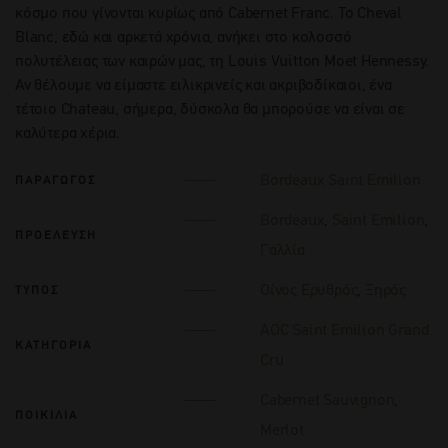
κόσμο που γίνονται κυρίως από Cabernet Franc. Το Cheval
Blanc, εδώ και αρκετά χρόνια, ανήκει στο κολοσσό
πολυτέλειας των καιρών μας, τη Louis Vuitton Moet Hennessy.
Αν θέλουμε να είμαστε ειλικρινείς και ακριβοδίκαιοι, ένα
τέτοιο Chateau, σήμερα, δύσκολα θα μπορούσε να είναι σε
καλύτερα χέρια.
Bordeaux Saint Emilion
ΠΑΡΑΓΩΓΟΣ
Bordeaux
,
Saint Emilion
,
ΠΡΟΕΛΕΥΣΗ
Γαλλία
Οίνος Ερυθρός
,
Ξηρός
ΤΥΠΟΣ
AOC Saint Emilion Grand
ΚΑΤΗΓΟΡΙΑ
Cru
Cabernet Sauvignon
,
ΠΟΙΚΙΛΙΑ
Merlot