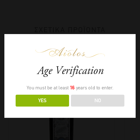
ΣΧΕΤΙΚΑ ΠΡΟΪΟΝΤΑ
Age Verification
You must be at least
16
years old to enter.
YES
NO