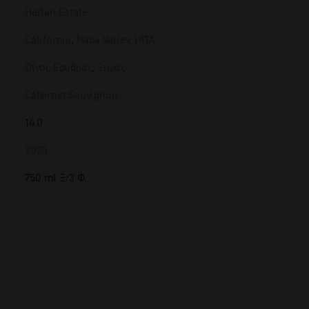
Harlan Estate
California
,
Napa Valley
,
ΗΠΑ
Οίνος Ερυθρός
,
Ξηρός
Cabernet Sauvignon
14.0
2020
750 ml Ξ/3 Φ.