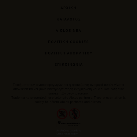
ΑΡΧΙΚΗ
ΚΑΤΑΛΟΓΟΣ
AIOLOS ΝΕΑ
ΠΟΛΙΤΙΚΗ COOKIES
ΠΟΛΙΤΙΚΗ ΑΠΟΡΡΗΤΟΥ
ΕΠΙΚΟΙΝΩΝΙΑ
Tα σήματα των οινοποπαραγωγών και η προκείμενη αναφορά αυτών γίνεται
αποκλειστικά και μόνο για την αρτιότερη ενημέρωση και διευκόλυνση των
επισκεπτών στον ιστότοπο.
Trademarks presented here belong to Αiolos partners. Their presentation is
solely to inform Aiolos partners and clients.