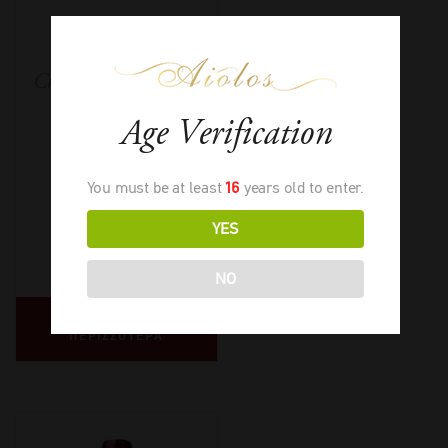
Château Maucaillou
Cru Bourgeois
Age Verification
You must be at least
16
years old to enter.
YES
2019
-
750ml
€
31,00
NO
ΔΙΑΒΑΣΤΕ
ΠΕΡΙΣΣΟΤΕΡΑ