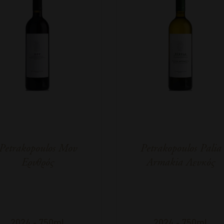
Petrakopoulos Mov
Petrakopoulos Palia
Ερυθρός
Armakia Λευκός
2024
-
750ml
2024
-
750ml