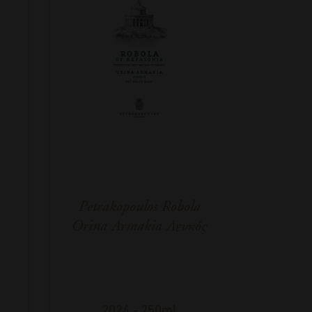
Petrakopoulos Robola
Orina Armakia Λευκός
2024
-
750ml