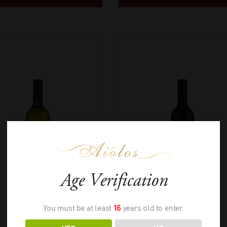
Age Verification
You must be at least
16
years old to enter.