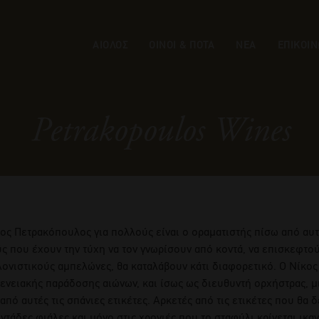
ΑΙΟΛΟΣ
ΟΙΝΟΙ & ΠΟΤΑ
ΝΕΑ
ΕΠΙΚΟΙΝ
Petrakopoulos Wines
ος Πετρακόπουλος για πολλούς είναι ο οραματιστής πίσω από αυτά 
ς που έχουν την τύχη να τον γνωρίσουν από κοντά, να επισκεφτού
ονιστικούς αμπελώνες, θα καταλάβουν κάτι διαφορετικό. Ο Νίκος
ενειακής παράδοσης αιώνων, και ίσως ως διευθυντή ορχήστρας, μ
από αυτές τις σπάνιες ετικέτες. Αρκετές από τις ετικέτες που θα 
ντάδες φιάλες και μόνο στις χρονιές που το σταφύλι κρίνεται ικα