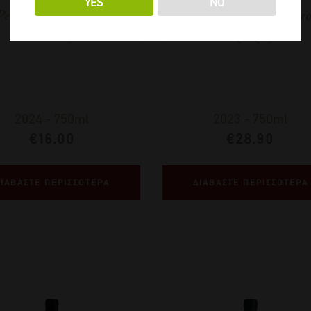
YES
NO
Petrakopoulos Lefko
Petrakopoulos Mavro
Λευκός
Ερυθρός
2024
-
750ml
2023
-
750ml
€
16,00
€
28,90
ΙΑΒΑΣΤΕ ΠΕΡΙΣΣΟΤΕΡΑ
ΔΙΑΒΑΣΤΕ ΠΕΡΙΣΣΟΤΕΡΑ