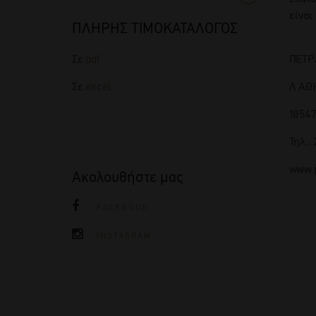
είναι
ΠΛΗΡΗΣ ΤΙΜΟΚΑΤΑΛΟΓΟΣ
ΠΕΤΡ
Σε
pdf
Λ ΑΘ
Σε
excel
18547
Τηλ.:
www.p
Ακολουθήστε μας
FACEBOOK
INSTAGRAM