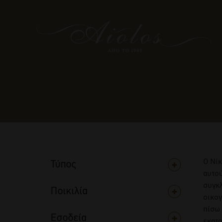
Ο Νίκ
Τύπος
αυτού
συγκλ
Ποικιλία
οικογ
πίσω 
Εσοδεία
εκατο