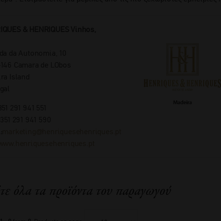
IQUES & HENRIQUES Vinhos,
da da Autonomia, 10
146 Camara de LObos
ra Island
gal
351 291 941 551
+351 291 941 590
:
marketing@henriquesehenriques.pt
www.henriquesehenriques.pt
τε όλα τα προϊόντα του παραγωγού