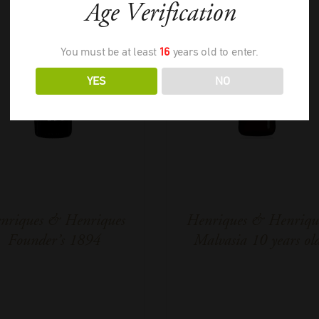
Age Verification
You must be at least
16
years old to enter.
YES
NO
nriques & Henriques
Henriques & Henriqu
Founder’s 1894
Malvasia 10 years ol