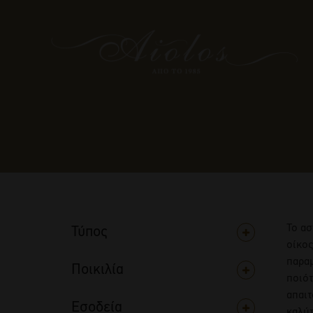
Το ασ
Τύπος
οίκος
παραμ
Ποικιλία
ποιότ
απαιτ
Εσοδεία
καλύτ