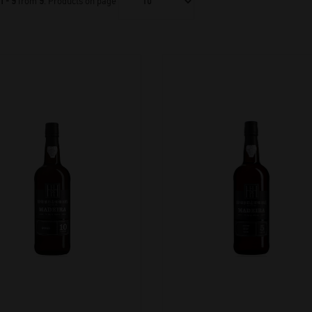
1 - 9
from
9
. Products on page