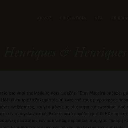
ΑΙΟΛΟΣ
ΟΙΝΟΙ & ΠΟΤΑ
ΝΕΑ
ΕΠΙΚΟΙΝ
Henriques & Henriques
τείο στο νησί της Madeira πάει ως εξής: "Στην Madeira υπάρχει μ
 Η&Η είναι τριπλά ξεχωριστός: α) ένας από τους μικρότερους παρ
ένει ανεξάρτητος, και γ) ο μόνος με ιδιόκτητα αμπελοτόπια. Από τ
ητα είναι συγκλονιστική. Θέλετε απτό παράδειγμα? ΟΙ Η&Η πρώτα 
ούμενες ποσότητες των non vintage κρασιών τους, γιατί "ακόμη κα
ερα". Ετοιμαστείτε για μερικές από τις πιο ξεχωριστές εμπειρίες 