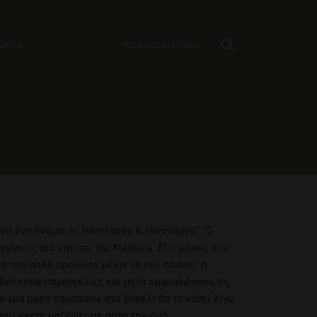
ΩΝΙΑ
ΕΙΣΟΔΟΣ/ΕΓΓΡΑΦΗ
όνο ένα όνομα: οι Henriques & Henriques". Ο
αγωγούς του νησιού της Madeira, β) ο μόνος που
α πιο απλά προϊόντα μέχρι τα πιο σπάνια, η
δέχονται παραγγελίες και μετά εμφιαλώνουν τις
ι μια μέρα παραπάνω στο βαρέλι θα τα κάνει λίγο
που έχετε μαζέψει σε αυτή την ζωή...