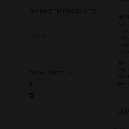
ΠΛΗΡΗΣ ΤΙΜΟΚΑΤΑΛΟΓΟΣ
HENR
S.A.
Σε
pdf
Aveni
Σε
excel
9300-
Madei
Portu
Τηλ:
+
Fax:
Ακολουθήστε μας
Email
Web:
FACEBOOK
INSTAGRAM
Δεί