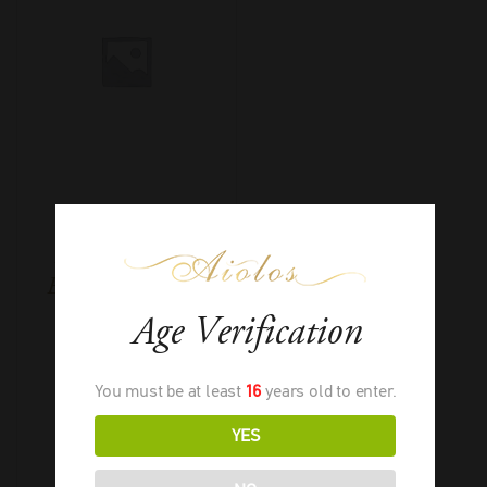
Domaine De La
Butte Les Coteaux
du Levant
Age Verification
You must be at least
16
years old to enter.
2024
-
750ml
YES
€
26,00