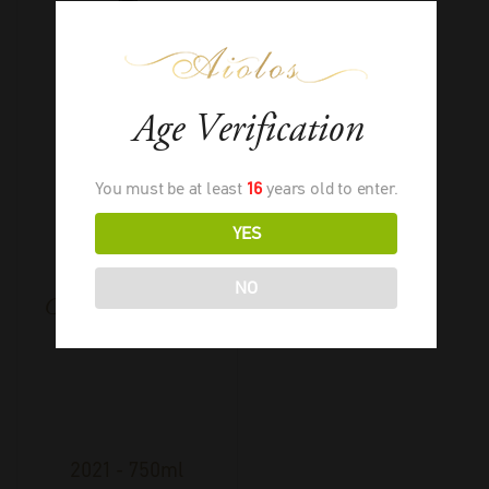
Age Verification
You must be at least
16
years old to enter.
YES
NO
Ceretto Barbaresco
Gallina Bio
2021
-
750ml