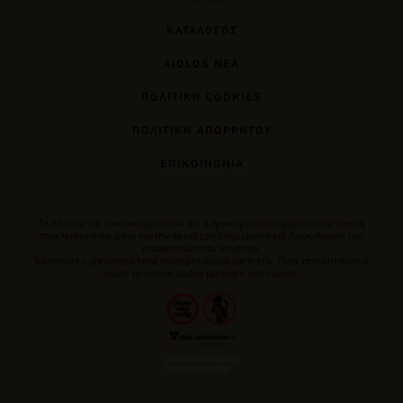
ΚΑΤΑΛΟΓΟΣ
AIOLOS ΝΕΑ
ΠΟΛΙΤΙΚΗ COOKIES
ΠΟΛΙΤΙΚΗ ΑΠΟΡΡΗΤΟΥ
ΕΠΙΚΟΙΝΩΝΙΑ
Tα σήματα των οινοποπαραγωγών και η προκείμενη αναφορά αυτών γίνεται
αποκλειστικά και μόνο για την αρτιότερη ενημέρωση και διευκόλυνση των
επισκεπτών στον ιστότοπο.
Trademarks presented here belong to Αiolos partners. Their presentation is
solely to inform Aiolos partners and clients.