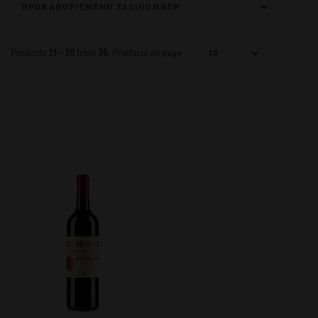
Products
21 - 30
from
36
. Products on page