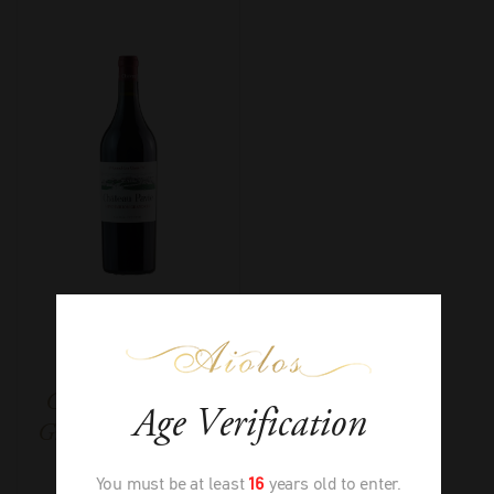
Château Pavie 1er
Age Verification
Grand Cru Classé A
You must be at least
16
years old to enter.