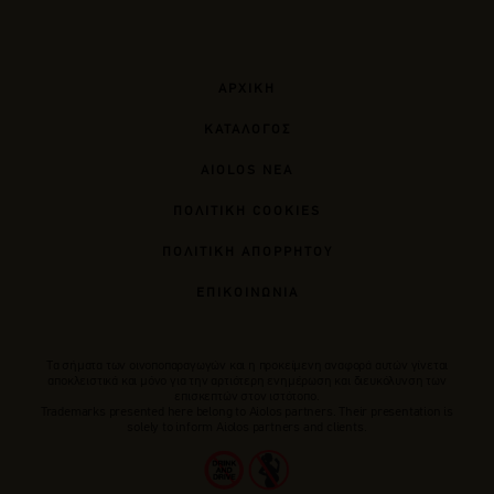
ΑΡΧΙΚΗ
ΚΑΤΑΛΟΓΟΣ
AIOLOS ΝΕΑ
ΠΟΛΙΤΙΚΗ COOKIES
ΠΟΛΙΤΙΚΗ ΑΠΟΡΡΗΤΟΥ
ΕΠΙΚΟΙΝΩΝΙΑ
Tα σήματα των οινοποπαραγωγών και η προκείμενη αναφορά αυτών γίνεται
αποκλειστικά και μόνο για την αρτιότερη ενημέρωση και διευκόλυνση των
επισκεπτών στον ιστότοπο.
Trademarks presented here belong to Αiolos partners. Their presentation is
solely to inform Aiolos partners and clients.