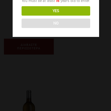
You must be at least
16
years old to enter.
YES
2020
-
750ml
NO
€
172,50
ΔΙΑΒΑΣΤΕ
ΠΕΡΙΣΣΟΤΕΡΑ