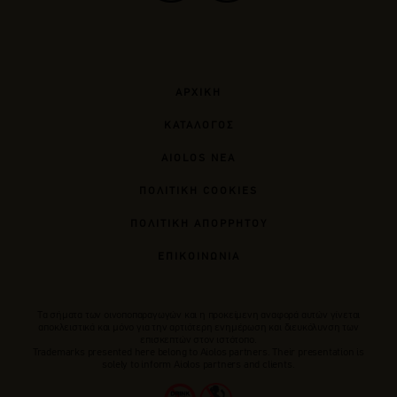
ΑΡΧΙΚΗ
ΚΑΤΑΛΟΓΟΣ
AIOLOS ΝΕΑ
ΠΟΛΙΤΙΚΗ COOKIES
ΠΟΛΙΤΙΚΗ ΑΠΟΡΡΗΤΟΥ
ΕΠΙΚΟΙΝΩΝΙΑ
Tα σήματα των οινοποπαραγωγών και η προκείμενη αναφορά αυτών γίνεται
αποκλειστικά και μόνο για την αρτιότερη ενημέρωση και διευκόλυνση των
επισκεπτών στον ιστότοπο.
Trademarks presented here belong to Αiolos partners. Their presentation is
solely to inform Aiolos partners and clients.