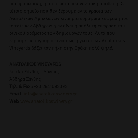
μια προσωπική, ή πιο σωστά οικογενειακή υπόθεση. Σε
τέτοιο σημείο που δεν ξέρουμε αν τα κρασιά των
Ανατολικών Αμπελώνων είναι μια κορυφαία έκφραση του
terroir των Αβδήρων ή αν είναι η απόλυτη έκφραση του
οινικού οράματος των δημιουργών τους. Αυτό που
ξέρουμε με σιγουριά είναι πως η γκάμα των Anatolikos
Vineyards βάζει τον πήχη στην Θράκη πολύ ψηλά.
ΑΝΑΤΟΛΙΚΟΣ VINEYARDS
5o χλμ Ξάνθης – Λάγους
Άβδηρα Ξάνθης
Τηλ. & Fax.:
+30 2541092092
Email:
info@anatolikoswinery.gr
Web:
www.anatolikoswinery.gr