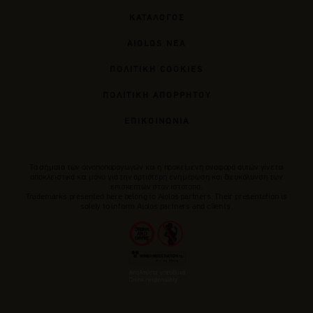
ΚΑΤΑΛΟΓΟΣ
AIOLOS ΝΕΑ
ΠΟΛΙΤΙΚΗ COOKIES
ΠΟΛΙΤΙΚΗ ΑΠΟΡΡΗΤΟΥ
ΕΠΙΚΟΙΝΩΝΙΑ
Tα σήματα των οινοποπαραγωγών και η προκείμενη αναφορά αυτών γίνεται
αποκλειστικά και μόνο για την αρτιότερη ενημέρωση και διευκόλυνση των
επισκεπτών στον ιστότοπο.
Trademarks presented here belong to Αiolos partners. Their presentation is
solely to inform Aiolos partners and clients.