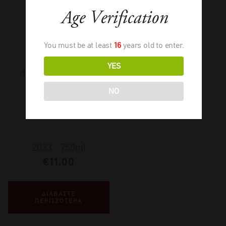
Age Verification
You must be at least
16
years old to enter.
YES
Altos Las Hormigas
Malbec Classico
NO
2023
-
750ml
€
11,00
ΔΙΑΒΑΣΤΕ
ΠΕΡΙΣΣΟΤΕΡΑ