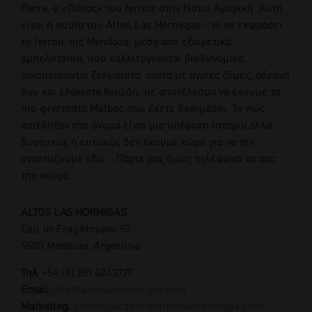
Parra, ο «Πάπας» του terroir στην Νότιο Αμερική. Αυτή
είναι η ουσία του Altos Las Hormigas - το να εκφράσει
το terroir της Mendoza, μέσα από εξαιρετικά
αμπελοτόπια, που καλλιεργούνται βιοδυναμικά,
οινοποιούνται ξεχωριστά, πάντα με άγριες ζύμες, αδρανή
δρυ και ελάχιστα θειώδη, με αποτέλεσμα να έχουμε τα
πιο φινετσάτα Malbec που έχετε δοκιμάσει. Το πώς
κατέληξαν στο όνομα είναι μια υπέροχη ιστορία αλλά
δυστυχώς ή ευτυχώς δεν έχουμε χώρο για να την
αναπτύξουμε εδώ… Πάρτε μας όμως τηλέφωνο να σας
την πούμε.
ALTOS LAS HORMIGAS
Cap. de Frag Moyano 57
5500 Mendoza, Argentina
Τηλ
: +54 (9) 261 4243727
Email
:
info@altoslashormigas.com
Marketing:
communication@altoslashormigas.com