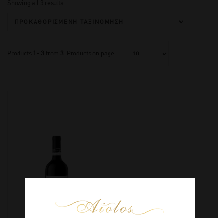
Showing all 3 results
Products
1 - 3
from
3
. Products on page