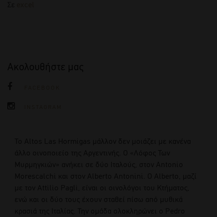
Σε
excel
Ακολουθήστε μας
FACEBOOK
INSTAGRAM
Το Altos Las Hormigas μάλλον δεν μοιάζει με κανένα
άλλο οινοποιείο της Αργεντινής. Ο «Λόφος Των
Μυρμηγκιών» ανήκει σε δύο Ιταλούς, στον Antonio
Morescalchi και στον Alberto Antonini. O Alberto, μαζί
με τον Attilio Pagli, είναι οι οινολόγοι του Κτήματος,
ενώ και οι δύο τους έχουν σταθεί πίσω από μυθικά
κρασιά της Ιταλίας. Την ομάδα ολοκληρώνει ο Pedro