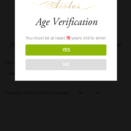
Age Verification
You must be at least
16
years old to enter.
Δείτε όλα τα προϊόντα του παραγωγού
YES
Εμφάνιση του μοναδικού αποτελέσματος
NO
Products
1 - 1
from
1
. Products on page