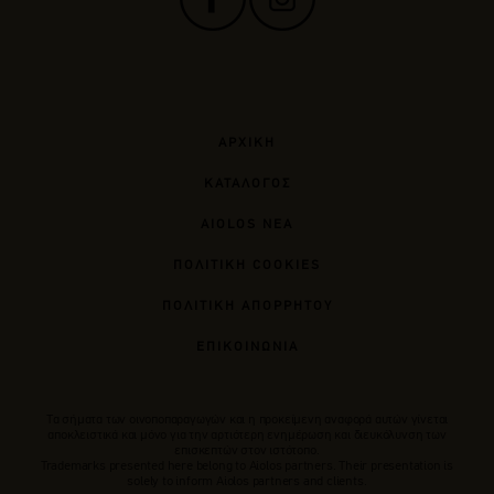
ΑΡΧΙΚΗ
ΚΑΤΑΛΟΓΟΣ
AIOLOS ΝΕΑ
ΠΟΛΙΤΙΚΗ COOKIES
ΠΟΛΙΤΙΚΗ ΑΠΟΡΡΗΤΟΥ
ΕΠΙΚΟΙΝΩΝΙΑ
Tα σήματα των οινοποπαραγωγών και η προκείμενη αναφορά αυτών γίνεται
αποκλειστικά και μόνο για την αρτιότερη ενημέρωση και διευκόλυνση των
επισκεπτών στον ιστότοπο.
Trademarks presented here belong to Αiolos partners. Their presentation is
solely to inform Aiolos partners and clients.