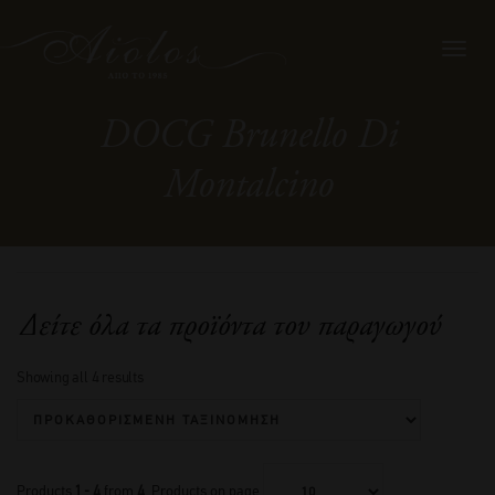
Toggl
navig
DOCG Brunello Di
Montalcino
Δείτε όλα τα προϊόντα του παραγωγού
Showing all 4 results
Products
1 - 4
from
4
. Products on page