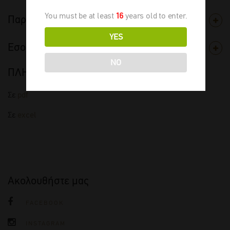
You must be at least
16
years old to enter.
Παραγωγός
YES
Εσοδεία
NO
ΠΛΗΡΗΣ ΤΙΜΟΚΑΤΑΛΟΓΟΣ
Σε
pdf
Σε
excel
Ακολουθήστε μας
FACEBOOK
INSTAGRAM