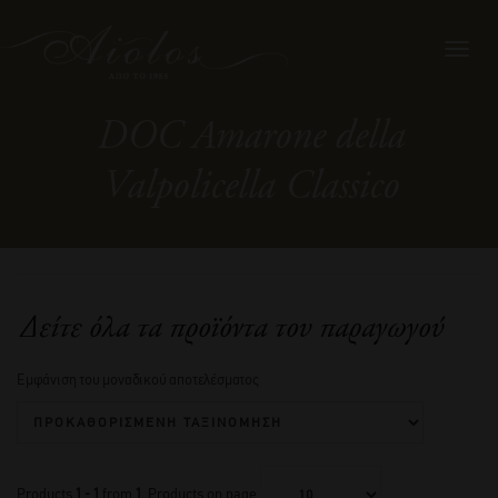
Toggl
navig
DOC Amarone della
Valpolicella Classico
Δείτε όλα τα προϊόντα του παραγωγού
Εμφάνιση του μοναδικού αποτελέσματος
Products
1 - 1
from
1
. Products on page