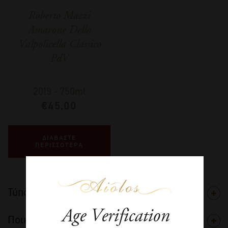
Roberto Mazzi
Amarone Della
Valpolicella Classico
PdV
2019
-
750ml
€
45,00
ΔΙΑΒΑΣΤΕ
ΠΕΡΙΣΣΟΤΕΡΑ
Τύπος
Age Verification
Ποικιλία