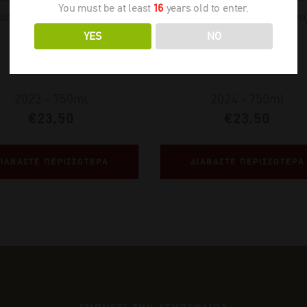
You must be at least
16
years old to enter.
ozes Hermitage Rouge
Crozes Hermitage Rou
Labaya
Labaya
YES
NO
2023
-
750ml
2024
-
750ml
€
23,50
€
23,50
ΙΑΒΑΣΤΕ ΠΕΡΙΣΣΟΤΕΡΑ
ΔΙΑΒΑΣΤΕ ΠΕΡΙΣΣΟΤΕΡΑ