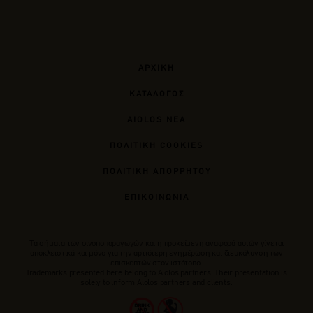
ΑΡΧΙΚΗ
ΚΑΤΑΛΟΓΟΣ
AIOLOS ΝΕΑ
ΠΟΛΙΤΙΚΗ COOKIES
ΠΟΛΙΤΙΚΗ ΑΠΟΡΡΗΤΟΥ
ΕΠΙΚΟΙΝΩΝΙΑ
Tα σήματα των οινοποπαραγωγών και η προκείμενη αναφορά αυτών γίνεται
αποκλειστικά και μόνο για την αρτιότερη ενημέρωση και διευκόλυνση των
επισκεπτών στον ιστότοπο.
Trademarks presented here belong to Αiolos partners. Their presentation is
solely to inform Aiolos partners and clients.