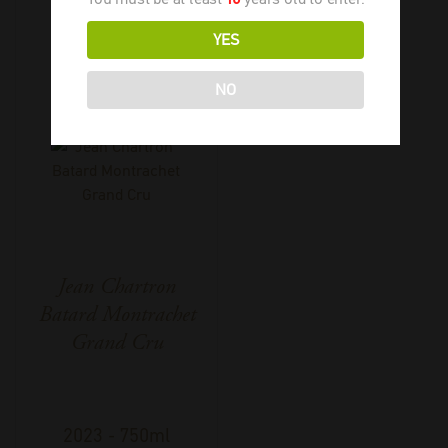
YES
NO
Jean Chartron
Batard Montrachet
Grand Cru
2023
-
750ml