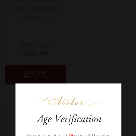
Batard Montrachet
Grand Cru
2024
-
750ml
€
430,00
ΔΙΑΒΑΣΤΕ
ΠΕΡΙΣΣΟΤΕΡΑ
Age Verification
You must be at least
16
years old to enter.