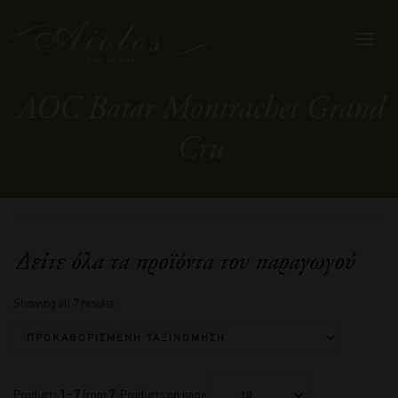
Toggl
navig
AOC Batar Montrachet Grand
Cru
Δείτε όλα τα προϊόντα του παραγωγού
Showing all 7 results
Products
1 - 7
from
7
. Products on page