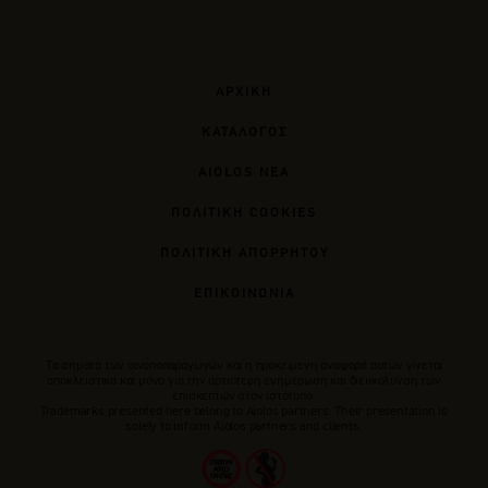
ΑΡΧΙΚΗ
ΚΑΤΑΛΟΓΟΣ
AIOLOS ΝΕΑ
ΠΟΛΙΤΙΚΗ COOKIES
ΠΟΛΙΤΙΚΗ ΑΠΟΡΡΗΤΟΥ
ΕΠΙΚΟΙΝΩΝΙΑ
Tα σήματα των οινοποπαραγωγών και η προκείμενη αναφορά αυτών γίνεται
αποκλειστικά και μόνο για την αρτιότερη ενημέρωση και διευκόλυνση των
επισκεπτών στον ιστότοπο.
Trademarks presented here belong to Αiolos partners. Their presentation is
solely to inform Aiolos partners and clients.