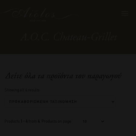
Toggl
navig
A.O.C. Chateau-Grillet
Δείτε όλα τα προϊόντα του παραγωγού
Showing all 4 results
Products
1 - 4
from
4
. Products on page