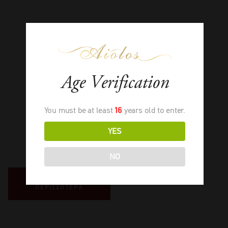
Chateau Grillet
Age Verification
You must be at least
16
years old to enter.
YES
2022
-
750ml
€
420,00
NO
ΔΙΑΒΑΣΤΕ
ΠΕΡΙΣΣΟΤΕΡΑ