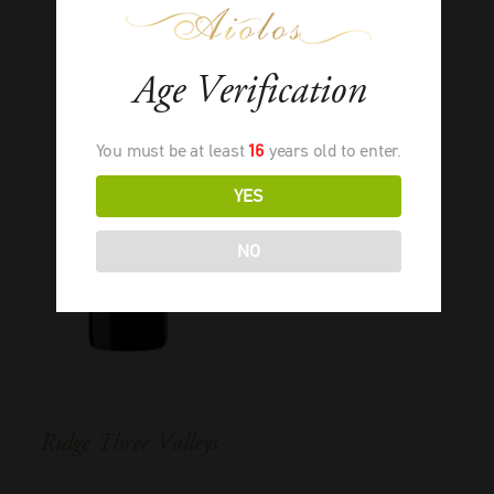
Age Verification
You must be at least
16
years old to enter.
YES
NO
Ridge Three Valleys