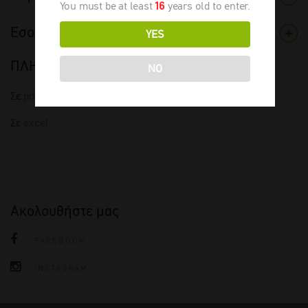
You must be at least
16
years old to enter.
Εσοδεία
YES
ΠΛΗΡΗΣ ΤΙΜΟΚΑΤΑΛΟΓΟΣ
NO
Σε
pdf
Σε
excel
Ακολουθήστε μας
FACEBOOK
INSTAGRAM