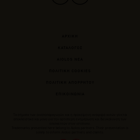
ΑΡΧΙΚΗ
ΚΑΤΑΛΟΓΟΣ
AIOLOS ΝΕΑ
ΠΟΛΙΤΙΚΗ COOKIES
ΠΟΛΙΤΙΚΗ ΑΠΟΡΡΗΤΟΥ
ΕΠΙΚΟΙΝΩΝΙΑ
Tα σήματα των οινοποπαραγωγών και η προκείμενη αναφορά αυτών γίνεται
αποκλειστικά και μόνο για την αρτιότερη ενημέρωση και διευκόλυνση των
επισκεπτών στον ιστότοπο.
Trademarks presented here belong to Αiolos partners. Their presentation is
solely to inform Aiolos partners and clients.